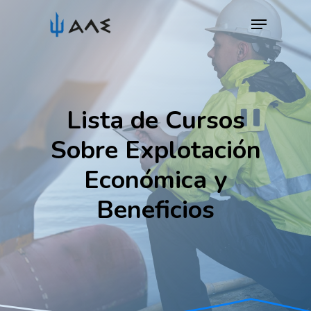
Skip
Menu
to
Close
main
Menu
content
Lista de Cursos
Sobre Explotación
Económica y
Beneficios