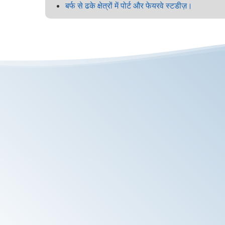
बर्फ से ढके क्षेत्रों में पोर्ट और फेयरवे स्टडीज़।